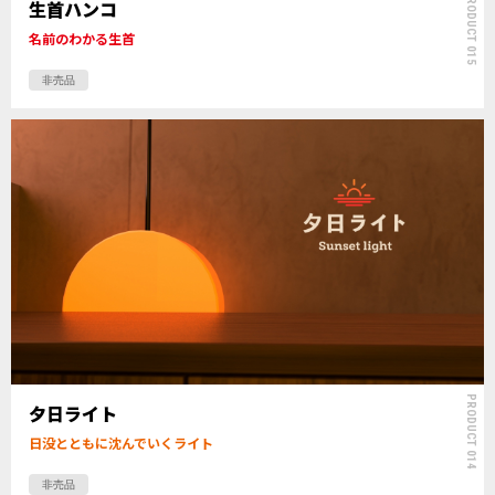
PRODUCT 015
生首ハンコ
名前のわかる生首
非売品
PRODUCT 014
夕日ライト
日没とともに沈んでいくライト
非売品