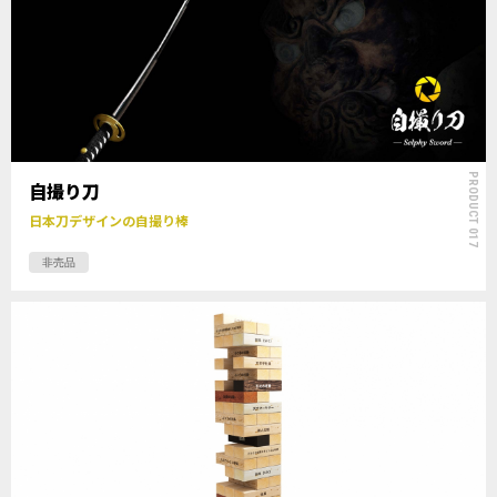
PRODUCT 017
自撮り刀
日本刀デザインの自撮り棒
非売品