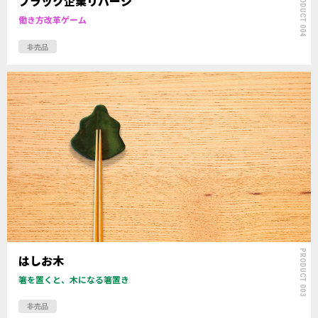
PRODUCT 004
ブラック企業リバーシ
働き方改革ゲーム
非売品
PRODUCT 003
はしお木
箸を置くと、木になる箸置き
非売品